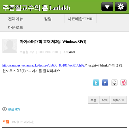
주종철교수의 홈 Ladakh
전체메뉴
칼럼
사료배합/TMR
다운로드
마이스터대학 교재 제2장. Windows XP(1)
주종철교수
조회
|
2009.09.09 01:01
|
4070
http://campus.yonam.ac.kr/lecture/05630_85101/text01/ch02/
\" target=\"blank\">제 2 장.
윈도우즈 XP(1) <-- 여기를 클릭하세요.
수정
삭제
목록으로
댓글
0
개
포럼
49개(1/3페이지)