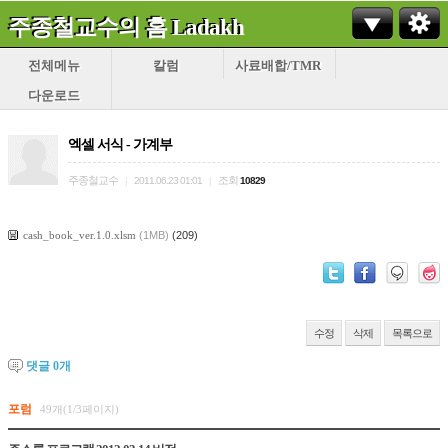
주종철교수의 홈 Ladakh
전체메뉴
칼럼
사료배합/TMR
다운로드
엑셀 서식 - 가계부
주종철교수
조회
|
2011.06.23 01:01
|
10829
cash_book_ver.1.0.xlsm
(1MB)
(209)
수정
삭제
목록으로
댓글
0
개
포럼
49개(1/3페이지)