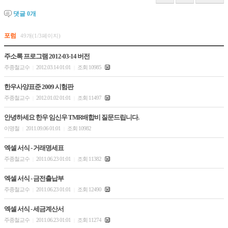
댓글
0
개
포럼
49개(1/3페이지)
주소록 프로그램 2012-03-14 버전
주종철교수
2012.03.14 01:01
조회 10985
|
|
한우사양표준 2009 시험판
주종철교수
2012.01.02 01:01
조회 11497
|
|
안녕하세요 한우 임신우 TMR배합비 질문드립니다.
이명철
2011.09.06 01:01
조회 10982
|
|
엑셀 서식 - 거래명세표
주종철교수
2011.06.23 01:01
조회 11382
|
|
엑셀 서식 - 금전출납부
주종철교수
2011.06.23 01:01
조회 12490
|
|
엑셀 서식 - 세금계산서
주종철교수
2011.06.23 01:01
조회 11274
|
|