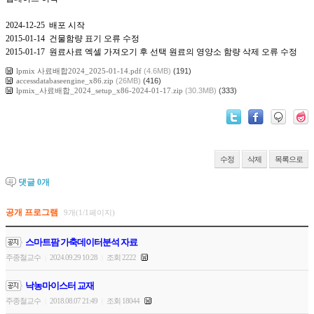
2024-12-25 배포 시작
2015-01-14 건물함량 표기 오류 수정
2015-01-17 원료사료 엑셀 가져오기 후 선택 원료의 영양소 함량 삭제 오류 수정
lpmix 사료배합2024_2025-01-14.pdf
(4.6MB)
(191)
accessdatabaseengine_x86.zip
(26MB)
(416)
lpmix_사료배합_2024_setup_x86-2024-01-17.zip
(30.3MB)
(333)
수정
삭제
목록으로
댓글
0
개
공개 프로그램
9개(1/1페이지)
스마트팜 가축데이터분석 자료
주종철교수
2024.09.29 10:28
조회 2222
|
|
낙농마이스터 교재
주종철교수
2018.08.07 21:49
조회 18044
|
|