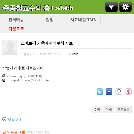
주종철교수의 홈 Ladakh
전체메뉴
칼럼
사료배합/TMR
다운로드
스마트팜 가축데이터분석 자료
주종철교수
조회
|
2024.09.29 10:28
|
2222
수업에 사용될 자료입니다.
arduino.zip
(1.1MB)
(50)
iotmqtt-600.json
(53.7KB)
(47)
수정
삭제
목록으로
댓글
0
개
공개 프로그램
9개(1/1페이지)