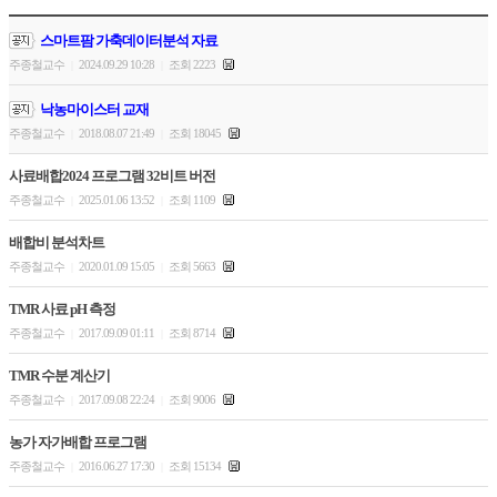
스마트팜 가축데이터분석 자료
주종철교수
2024.09.29 10:28
조회 2223
|
|
낙농마이스터 교재
주종철교수
2018.08.07 21:49
조회 18045
|
|
사료배합2024 프로그램 32비트 버전
주종철교수
2025.01.06 13:52
조회 1109
|
|
배합비 분석차트
주종철교수
2020.01.09 15:05
조회 5663
|
|
TMR 사료 pH 측정
주종철교수
2017.09.09 01:11
조회 8714
|
|
TMR 수분 계산기
주종철교수
2017.09.08 22:24
조회 9006
|
|
농가 자가배합 프로그램
주종철교수
2016.06.27 17:30
조회 15134
|
|