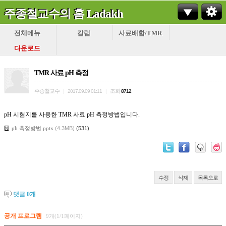
주종철교수의 홈 Ladakh
전체메뉴
칼럼
사료배합/TMR
다운로드
TMR 사료 pH 측정
주종철교수
조회
|
2017.09.09 01:11
|
8712
pH 시험지를 사용한 TMR 사료 pH 측정방법입니다.
ph 측정방법.pptx
(4.3MB)
(531)
수정
삭제
목록으로
댓글
0
개
공개 프로그램
9개(1/1페이지)