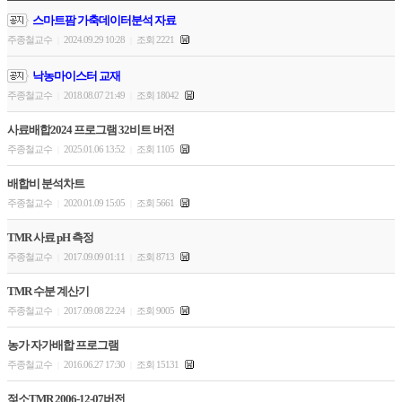
스마트팜 가축데이터분석 자료
주종철교수
2024.09.29 10:28
조회 2221
|
|
낙농마이스터 교재
주종철교수
2018.08.07 21:49
조회 18042
|
|
사료배합2024 프로그램 32비트 버전
주종철교수
2025.01.06 13:52
조회 1105
|
|
배합비 분석차트
주종철교수
2020.01.09 15:05
조회 5661
|
|
TMR 사료 pH 측정
주종철교수
2017.09.09 01:11
조회 8713
|
|
TMR 수분 계산기
주종철교수
2017.09.08 22:24
조회 9005
|
|
농가 자가배합 프로그램
주종철교수
2016.06.27 17:30
조회 15131
|
|
젖소TMR 2006-12-07버전