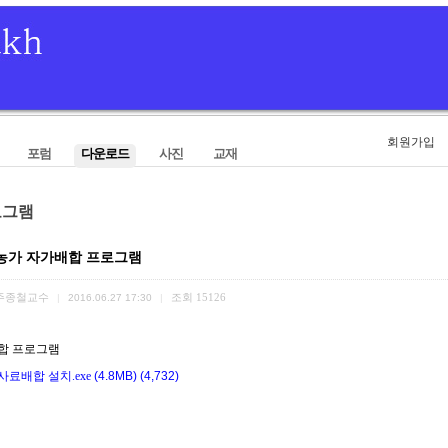
회원가입
포럼
다운로드
사진
교재
로그램
농가 자가배합 프로그램
주종철교수
조회
15126
|
2016.06.27 17:30
|
합 프로그램
료배합 설치.exe
(4.8MB)
(4,732)