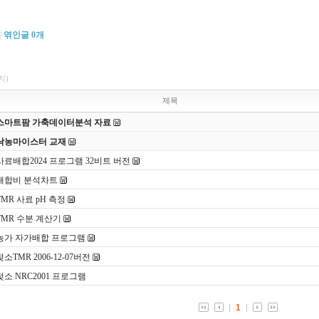
|
엮인글
0
개
지)
제목
스마트팜 가축데이터분석 자료
낙농마이스터 교재
사료배합2024 프로그램 32비트 버전
배합비 분석차트
TMR 사료 pH 측정
TMR 수분 계산기
농가 자가배합 프로그램
젖소TMR 2006-12-07버전
젖소 NRC2001 프로그램
1