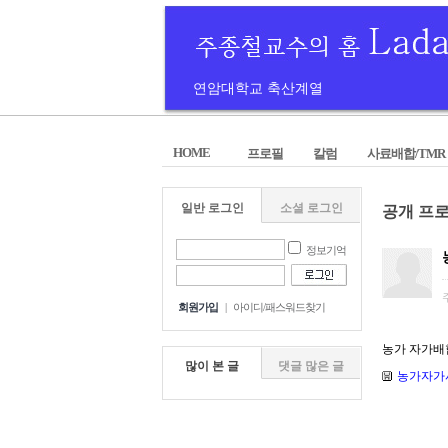
연암대학교 축산계열
HOME
프로필
칼럼
사료배합/TMR
일반 로그인
소셜 로그인
공개 프
정보기억
회원가입
|
아이디/패스워드찾기
농가 자가배
많이 본 글
댓글 많은 글
농가자가사