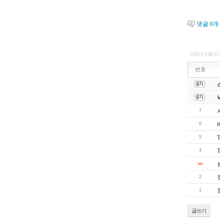
댓글
0
개
9개(1/1페이
번호
7
6
5
4
>>
2
1
글쓰기