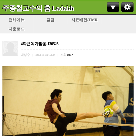
주종철교수의 홈 Ladakh
전체메뉴
칼럼
사료배합/TMR
다운로드
4학년여가활동-130525
박성수
조회
|
2013.11.04 03:36
|
1967