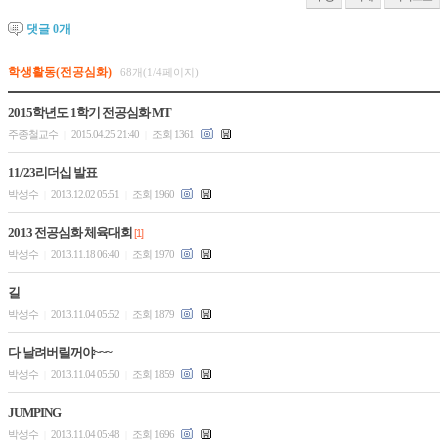
댓글
0
개
학생활동(전공심화)
68개(1/4페이지)
2015학년도 1학기 전공심화 MT
주종철교수
2015.04.25 21:40
조회 1361
|
|
11/23리더십 발표
박성수
2013.12.02 05:51
조회 1960
|
|
2013 전공심화 체육대회
[1]
박성수
2013.11.18 06:40
조회 1970
|
|
길
박성수
2013.11.04 05:52
조회 1879
|
|
다 날려버릴꺼야~~~
박성수
2013.11.04 05:50
조회 1859
|
|
JUMPING
박성수
2013.11.04 05:48
조회 1696
|
|