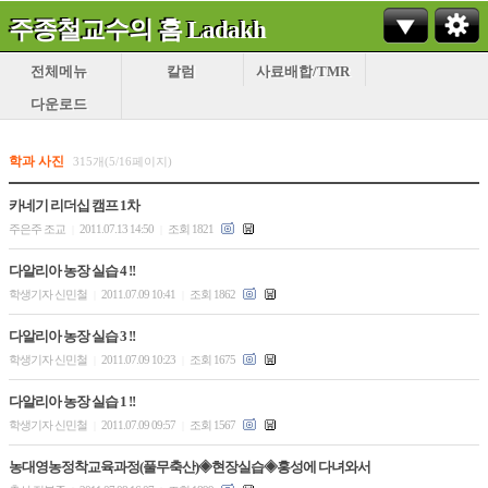
주종철교수의 홈 Ladakh
전체메뉴
칼럼
사료배합/TMR
다운로드
학과 사진
315개(5/16페이지)
카네기 리더십 캠프 1차
주은주 조교
2011.07.13 14:50
조회 1821
|
|
다알리아 농장 실습 4 !!
학생기자 신민철
2011.07.09 10:41
조회 1862
|
|
다알리아 농장 실습 3 !!
학생기자 신민철
2011.07.09 10:23
조회 1675
|
|
다알리아 농장 실습 1 !!
학생기자 신민철
2011.07.09 09:57
조회 1567
|
|
농대영농정착교육과정(풀무축산)◈현장실습◈홍성에 다녀와서