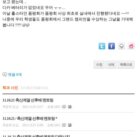
보고 왔는데....
디카 베터리가 없었네요 우어 ㅜㅜ....
이날 홀스타인 품평회가 품평회 사상 최초로 실내에서 진행됐다네요 ~~^^
나중에 우리 학생들도 품평회에서 그랜드 챔피언을 수상하는 그날을 기대해
봅니다 !!!!! @@
수정
삭제
목록으로
댓글
0
개
학과 사진
315개(3/16페이지)
11.10.21 축산계열 선후배 멘토링
주은주 조교
2011.11.01 13:17
조회 2455
|
|
11.10.21 / 축산계열 선후배 멘토링 *
주은주 조교
2011.11.01 12:00
조회 2415
|
|
11. 10. 21 축산계열 선후배 멘토링 단체사진