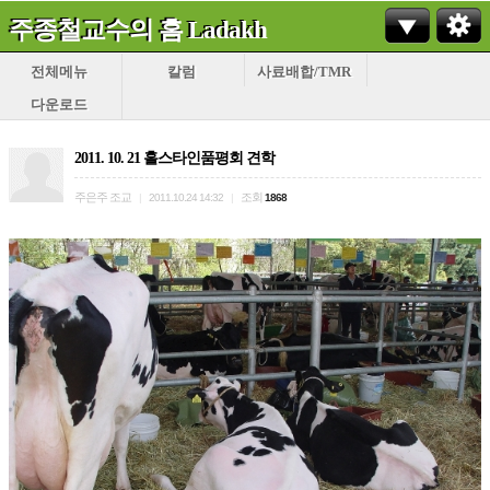
주종철교수의 홈 Ladakh
전체메뉴
칼럼
사료배합/TMR
다운로드
2011. 10. 21 홀스타인품평회 견학
주은주 조교
조회
|
2011.10.24 14:32
|
1868