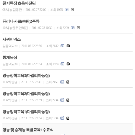
천지목장 초음파진단
08 낙농 김용완
2011.07.27 22:09
조회 1975
|
|
퓨리나 사료(송탄)2주차
10 낙농한우 안혜진
2011.07.23 10:39
조회 3209
|
|
서원피덱스
김종덕교수
2011.07.22 23:59
조회 2642
|
|
청계목장
김종덕교수
2011.07.22 23:54
조회 1974
|
|
영농정착교육3(다알리아농장)
11 A 박상윤
2011.07.22 22:41
조회 2459
|
|
영농정착교육2(다알리아농장)
11 A 박상윤
2011.07.22 22:39
조회 2234
|
|
영농정착교육1(다알리아농장)
11 A 박상윤
2011.07.22 22:34
조회 1934
|
|
영농 및 승계농 특별교육 / 수료식