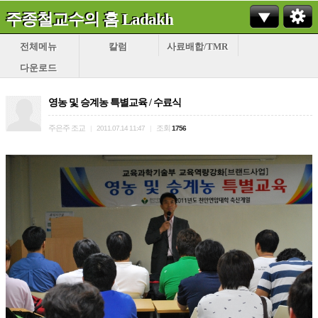
주종철교수의 홈 Ladakh
전체메뉴
칼럼
사료배합/TMR
다운로드
영농 및 승계농 특별교육 / 수료식
주은주 조교
조회
|
2011.07.14 11:47
|
1756