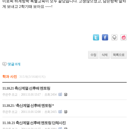
이로써 하계방학 특별교육이 모두 끝났습니다. 고생많으셨고, 남은방학 알차
게 보내고 2학기때 보아요 ~~~!
수정
삭제
목록으로
댓글
0
개
학과 사진
315개(3/16페이지)
11.10.21 축산계열 선후배 멘토링
주은주 조교
2011.11.01 13:17
조회 2454
|
|
11.10.21 / 축산계열 선후배 멘토링 *
주은주 조교
2011.11.01 12:00
조회 2415
|
|
11. 10. 21 축산계열 선후배 멘토링 단체사진
주은주 조교
2011.11.01 11:27
조회 1984