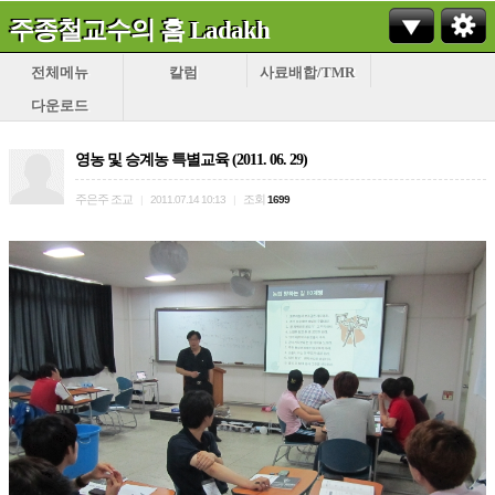
주종철교수의 홈 Ladakh
전체메뉴
칼럼
사료배합/TMR
다운로드
영농 및 승계농 특별교육 (2011. 06. 29)
주은주 조교
조회
|
2011.07.14 10:13
|
1699