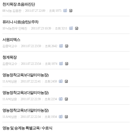
천지목장 초음파진단
08 낙농 김용완
2011.07.27 22:09
조회 1975
|
|
퓨리나 사료(송탄)2주차
10 낙농한우 안혜진
2011.07.23 10:39
조회 3211
|
|
서원피덱스
김종덕교수
2011.07.22 23:59
조회 2642
|
|
청계목장
김종덕교수
2011.07.22 23:54
조회 1974
|
|
영농정착교육3(다알리아농장)
11 A 박상윤
2011.07.22 22:41
조회 2459
|
|
영농정착교육2(다알리아농장)
11 A 박상윤
2011.07.22 22:39
조회 2234
|
|
영농정착교육1(다알리아농장)
11 A 박상윤
2011.07.22 22:34
조회 1934
|
|
영농 및 승계농 특별교육 / 수료식