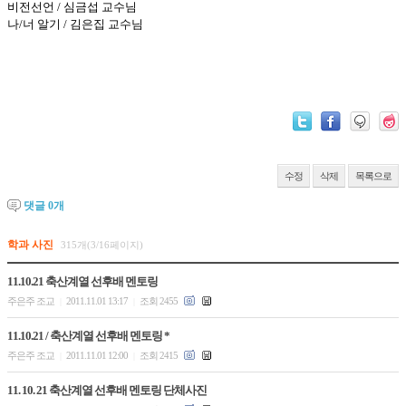
비전선언 / 심금섭 교수님
나/너 알기 / 김은집 교수님
수정
삭제
목록으로
댓글
0
개
학과 사진
315개(3/16페이지)
11.10.21 축산계열 선후배 멘토링
주은주 조교
2011.11.01 13:17
조회 2455
|
|
11.10.21 / 축산계열 선후배 멘토링 *
주은주 조교
2011.11.01 12:00
조회 2415
|
|
11. 10. 21 축산계열 선후배 멘토링 단체사진