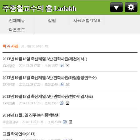
주종철교수의 홈 Ladakh
전체메뉴
칼럼
사료배합/TMR
다운로드
학과 사진
315개(1/16페이지)
2013년 10월 18일 축산계열 A반 견학사진(제천에서...)
13이정훈
2014.12.09 17:37
조회 1987
|
|
2013년 10월 18일 축산계열 A반 견학사진(하림중앙연구소)
13이정훈
2014.12.09 17:26
조회 2540
|
|
2013년 10월 18일 축산계열 A반 견학사진(천하제일사료)
13이정훈
2014.12.09 17:23
조회 2387
|
|
2014년 11월 5일 진주 농식품박람회
주종철교수
2014.11.05 21:31
조회 2310
|
|
교원 학계연수(2013)