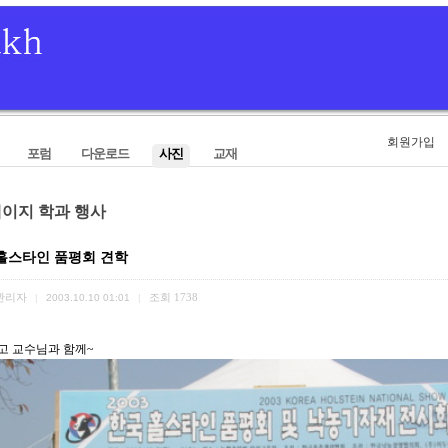
회원가입
포럼
다운로드
사진
교재
페이지 학과 행사
홀스타인 품평회 견학
관리자
조회
1738
|
2003.10.10 01:01
|
고 교수님과 함께~