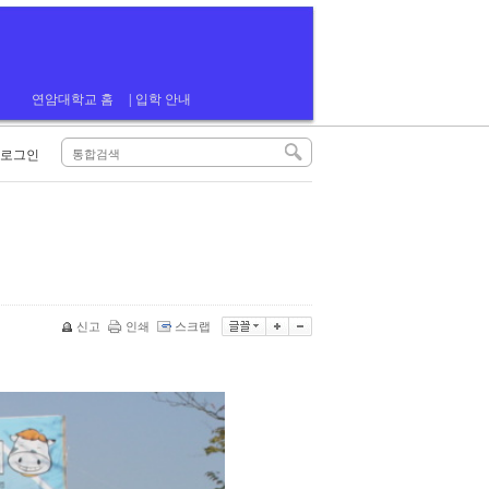
연암대학교 홈
|
입학 안내
로그인
신고
인쇄
스크랩