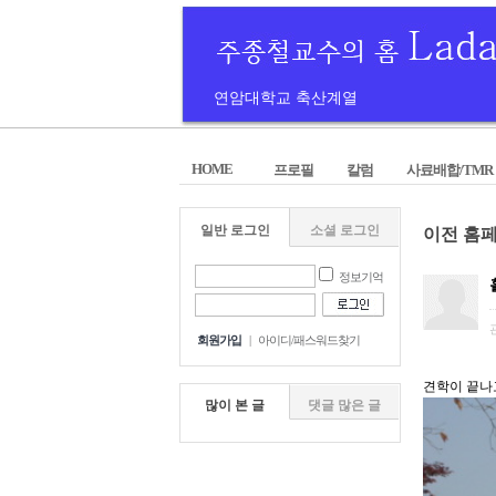
연암대학교 축산계열
HOME
프로필
칼럼
사료배합/TMR
일반 로그인
소셜 로그인
이전 홈
정보기억
회원가입
|
아이디/패스워드찾기
견학이 끝나
많이 본 글
댓글 많은 글