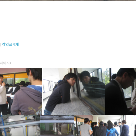
|
엮인글
0
개
16페이지)