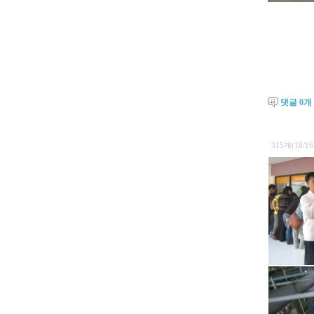
댓글
0
개
315개(16/