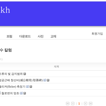
회원가입
포럼
다운로드
사진
교재
수 칼럼
지)
제목
조류의 빛 감지범위
함공근배 창선비(咸公根培) 彰善碑)
플리커(flicker) 측정기
철로변의 망초
1