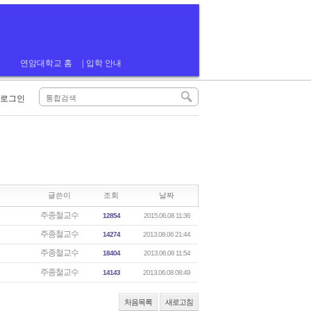
연암대학교 홈
|
입학 안내
로그인
글쓴이
조회
날짜
주종철교수
12854
2015.06.08 11:36
주종철교수
14274
2013.08.06 21:44
주종철교수
18404
2013.06.08 11:54
주종철교수
14143
2013.06.08 08:49
처음목록
새로고침