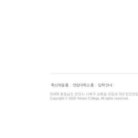
축산계열 홈
연암대학교 홈
입학 안내
|
|
|
31005 충청남도 천안시 서북구 성환읍 연암로 313 천안연암대학 축산계열
Copyright © 2026 Yonam College. All rights reserved.