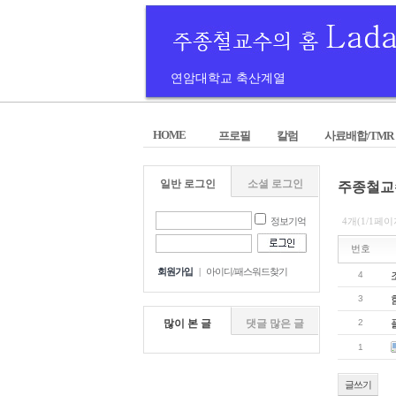
연암대학교 축산계열
HOME
프로필
칼럼
사료배합/TMR
일반 로그인
소셜 로그인
주종철교
정보기억
4개(1/1페이
번호
회원가입
|
아이디/패스워드찾기
4
3
많이 본 글
댓글 많은 글
2
1
글쓰기